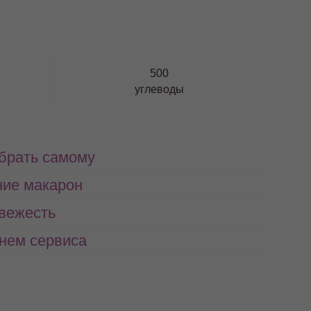
500
углеводы
абрать самому
ние макарон
свежесть
нем сервиса