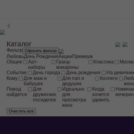
Каталог
Фильтр
Сбросить фильтр
Любовь
День Рождения
Акции
Премиум
Общие
Арт-
Гранд-
Классика
Москв
наборы
макароны
Событие
День города
День рождения
На девични
Кому
Для мам и
Для пап и
Коллеге
Люб
бабушек
дедушек
жен
Повод
Для
Идеально
Когда
Намеча
найдется
дружеских
для
хочется
вечерин
посиделок
просмотра
удивить
кино
Очистить все