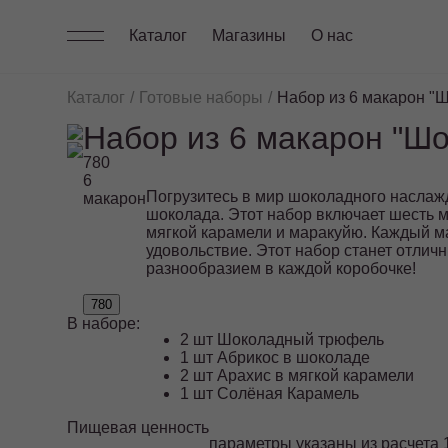
Каталог
Магазины
О нас
Каталог
Готовые наборы
Набор из 6 макарон "
Набор из 6 макарон "Ш
780
6
Погрузитесь в мир шоколадного наслаж
макарон
шоколада. Этот набор включает шесть 
мягкой карамели и маракуйю. Каждый м
удовольствие. Этот набор станет отлич
разнообразием в каждой коробочке!
780
В наборе:
2 шт Шоколадный трюфель
1 шт Абрикос в шоколаде
2 шт Арахис в мягкой карамели
1 шт Солёная Карамель
Пищевая ценность
параметры указаны из расчета 1