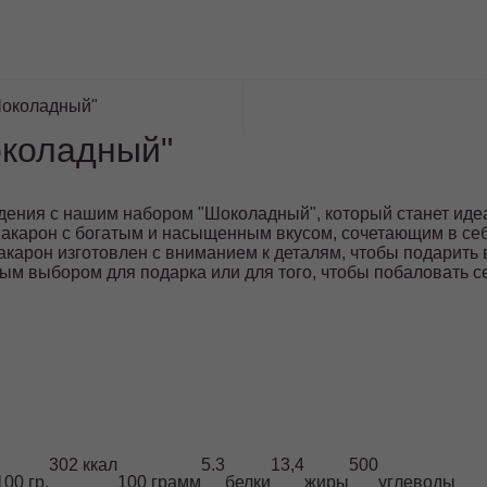
Шоколадный"
околадный"
дения с нашим набором "Шоколадный", который станет ид
макарон с богатым и насыщенным вкусом, сочетающим в се
акарон изготовлен с вниманием к деталям, чтобы подарит
ным выбором для подарка или для того, чтобы побаловать 
302 ккал
5.3
13,4
500
00 гр.
100 грамм
белки
жиры
углеводы