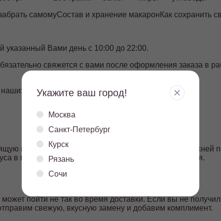
 забрать самому
Состав и хранение макарон
Как сохранить с
й указанный Вами день с 10:00 до 22:00.
бязательно свяжется с вами после оформления заказа в р
 наших точек продаж.
Укажите ваш город!
Москва
Санкт-Петербург
Курск
щую корочку снаружи при температуре 4±2°С на верхней по
уса в первые 72 часа для максимального наслаждения.
Рязань
Сочи
о может пойти не так во время доставки. Если вы не получ
отправим свежую, вкусную замену и добавим комплимент.