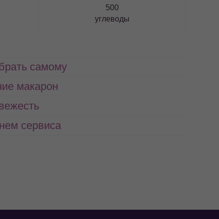
500
углеводы
абрать самому
ние макарон
свежесть
нем сервиса