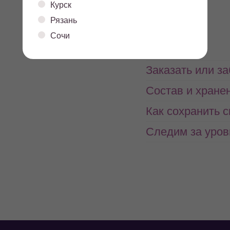
Курск
5.3
13,4
белки
жиры
Рязань
Сочи
Заказать или з
Состав и хране
Как сохранить 
Следим за уров