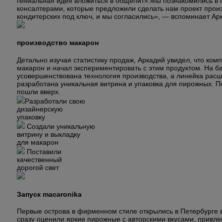
гениальная идея вложиться в общепит».
Мы познакомились в 
консалтерами, которые предложили сделать нам проект произ
кондитерских под ключ, и мы согласились», — вспоминает Ар
производство макарон
Детально изучая статистику продаж, Аркадий увидел, что ком
макарон и начал экспериментировать с этим продуктом. На б
усовершенствована технология производства, а линейка расши
разработана уникальная витрина и упаковка для пирожных. 
пошли вверх.
Разработали свою
дизайнерскую
упаковку
Создали уникальную
витрину и выкладку
для макарон
Поставили
качественный
дорогой свет
Запуск macaronika
Первые острова в фирменном стиле открылись в Петербурге 
сразу оценили яркие пирожные с авторскими вкусами, привле