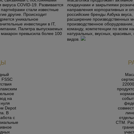
зис связанный с постоянными
Macaronika продолжает активное 
и вируса COVID-19. Развивается
локдаунами и закрытиями рознич
 партнёрами стали известные
направления корпоративных и оп
огие другие.
Происходит
российские бренды Азбука вкуса,
дряется уникальное
расширение производственных мо
чительные инвестиции в IT,
производственное оборудование, 
компании. Палитра выпускаемых
команду, компетенции по всем н
а макарон превысила более 100
натуральных, вкусных, красивых,
видов.
ЦЫ
Р
дный
Mac
и FSSC
серти
тствия
22000
сламским
продукт
тельное
нормам
вод на
событ
 нуля
феде
ом Depot
совмест
ла. В
лине
абота с
отдель
ориальные
СТМ.
Ра
тивное
грани
одных
учас