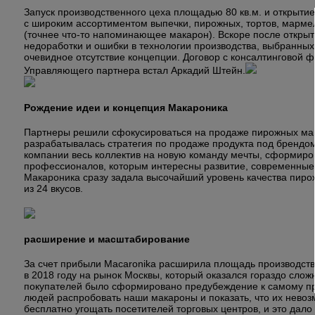
Запуск производственного цеха площадью 80 кв.м. и открыти
с широким ассортиментом выпечки, пирожных, тортов, мармел
(точнее что-то напоминающее макарон). Вскоре после откры
недоработки и ошибки в технологии производства, выбранных
очевидное отсутствие концепции. Договор с консалтинговой 
Управляющего партнера встал Аркадий Штейн.
Рождение идеи и концепция Макароника
Партнеры решили сфокусироваться на продаже пирожных мак
разрабатывалась стратегия по продаже продукта под брендом
компании весь коллектив на новую команду мечты, сформиро
профессионалов, которым интересны развитие, современные 
Макароника сразу задала высочайший уровень качества пир
из 24 вкусов.
расширение и масштабирование
За счет прибыли Macaronika расширила площадь производстве
в 2018 году на рынок Москвы, который оказался гораздо сложн
покупателей было сформировано предубеждение к самому пр
людей распробовать наши макароны и показать, что их нево
бесплатно угощать посетителей торговых центров, и это дал