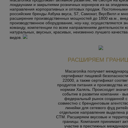
Macaronika продолжает активное развитие, не смотря на кри
локдаунами и закрытиями розничных корнеров из-за эпидеми
направления корпоративных и оптовых продаж. Постоянными
российские бренды Азбука вкуса, S7, Самокат, ВкусВилл и мн
расширение производственных мощностей до 1800 кв.м., вне
производственное оборудование, ноу-хау, осуществляются зна
команду, компетенции по всем направлениям деятельности 
натуральных, вкусных, красивых, неизменно лучшего качеств
видов.
РАСШИРЯЕМ ГРАНИ
Macaronika получает междунаро
сертификат пищевой безопасност
22000, а также сертификат соотве
продуктов питания и производства и
нормам Халяль. Происходит значи
событие в развитии компании - вы
федеральный рынок созданной с
совместно с брендинговым агентств
линейки для сетевого фуд ритей
отдельное направление выделена р
СТМ.
Расширяем вкусовые и террит
границы. Компания принимает ак
участие в престижных междунар