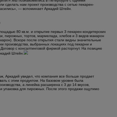
щепит».
Мы познакомились в Петербурге с одними
и сделать нам проект производства с сетью пекарен-
гласились», — вспоминает Аркадий Штейн.
н
лощадью 80 кв.м. и открытие первых 3 пекарен-кондитерских
и, пирожных, тортов, мармелада, хлебов и 3 видов макарон
карон). Вскоре после открытия стали видны значительные
ии производства, выбранных локациях под пекарни и
 Договор с консалтинговой фирмой расторгнут. На позицию
ркадий Штейн.
аж, Аркадий увидел, что компания все больше продает
вать с этим продуктом. На базовом уровне была
оизводства, а линейка расширена с 3 до 14 вкусов,
 и упаковка для пирожных. После этого продажи ощутимо