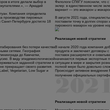
оров в итоге делали выбор в
Филологи СПбГУ пояснили, что с
окупателями.», — Аркадий
эклер: в единственном числе эк
вариант — это
макарон и макаро
нтуан. Компания определила
на производстве пирожных
В августе 2021 года, специалисты
 Санкт-Петербурге достигло 18
поставили точку в долгих спора
пирожного макарон на уровне нор
Реализация новой стратегии
табирования без потери качества
В начале 2020 года компания до
ьными сетями. География
продукта и заключает договоры 
лининграда до Камчатки,
поставок расширяется и охватыва
русию.
В виду эпидемиологической
начинаются первые экспортные п
держиваться заданной стратегии в
ситуации в мире и закрытия розн
не прекращает своего развития.
полной мере было довольно слож
abel, Vegetarian, Low Sugar и
Происходит активное внедрение R&
получение официальных сертифи
Реализация новой стратегии