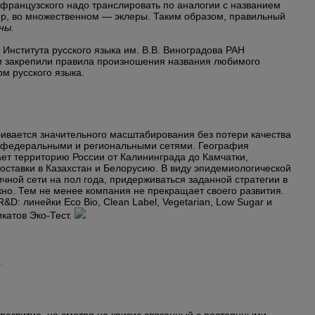
 французского надо транслировать по аналогии с названием
лер, во множественном — эклеры. Таким образом, правильный
ны.
 Института русского языка им. В.В. Виноградова РАН
х и закрепили правила произношения названия любимого
м русского языка.
бивается значительного масштабирования без потери качества
с федеральными и региональными сетями. География
ет территорию России от Калининграда до Камчатки,
оставки в Казахстан и Белорусию.
В виду эпидемиологической
ичной сети на пол года, придерживаться заданной стратегии в
но. Тем не менее компания не прекращает своего развития.
D: линейки Eco Bio, Clean Label, Vegetarian, Low Sugar и
катов Эко-Тест.