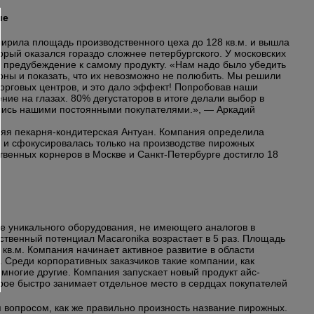
ие
ширила площадь производственного цеха до 128 кв.м. и вышла
торый оказался гораздо сложнее петербургского. У московских
 предубеждение к самому продукту.
«Нам надо было убедить
ны и показать, что их невозможно не полюбить. Мы решили
орговых центров, и это дало эффект! Попробовав наши
ие на глазах. 80% дегустаторов в итоге делали выбор в
ились нашими постоянными покупателями.», — Аркадий
няя пекарня-кондитерская Антуан. Компания определила
и и сфокусировалась только на производстве пирожных
венных корнеров в Москве и Санкт-Петербурге достигло 18
ие уникального оборудования, не имеющего аналогов в
ственный потенциал Macaronika возрастает в 5 раз. Площадь
 кв.м. Компания начинает активное развитие в области
 Среди корпоративных заказчиков такие компании, как
 многие другие. Компания запускает новый продукт айс-
рое быстро занимает отдельное место в сердцах покупателей
 вопросом, как же правильно произность название пирожных.