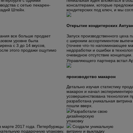
Петербурге с одними
гениальная идея вложиться в об
водства с сетью пекарен-
консалтерами, которые предложил
кадий Штейн.
кондитерских под ключ, и мы со
Открытие кондитерских Антуа
пания все больше продает
Запуск производственного цеха п
азовом уровне была
с широким ассортиментом выпечк
рена с 3 до 14 вкусов,
(точнее что-то напоминающее ма
После этого продажи ощутимо
недоработки и ошибки в технолог
очевидное отсутствие концепции.
Управляющего партнера встал А
производство макарон
Детально изучая статистику прод
макарон и начал экспериментиро
усовершенствована технология пр
разработана уникальная витрина
пошли вверх.
Разработали свою
дизайнерскую
упаковку
в марте 2017 года. Петербуржцы
Создали уникальную
кательную подарочную упаковку,
витрину и выкладку