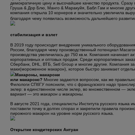
демократичную цену и высочайшее качество продукта. Сразу
Груша & Дор Блю, Манго & Маракуйя, Бабл Гам и многие други
компания открыла 10 корнеров и значительно увеличила выру
благодаря чему появилась возможность дальнейшего развити
стабилизация и взлет
В 2019 году происходит внедрение уникального оборудования
России, благодаря чему производственный потенциал Macaron
производства увеличилась до 750 кв.м. Компания начинает ак
корпоративных и оптовых продаж. Среди корпоративных заказ
Сбербанк, DHL, ВТБ, Setl Group и многие другие. Компания за
маки(мороженное макарон), которое быстро занимает отдельн
Макароны, макарони
или макаронс?
Многие задаются вопросом, как же правильн
Филологи СПбГУ пояснили, что с французского надо транслир
эклер: в единственном числе эклер, во множественном — экл
вариант — это
макарон и макароны.
В августе 2021 года, специалисты Института русского языка и
поставили точку в долгих спорах и закрепили правила произ
пирожного макарон на уровне норм русского языка.
Открытие кондитерских Антуан