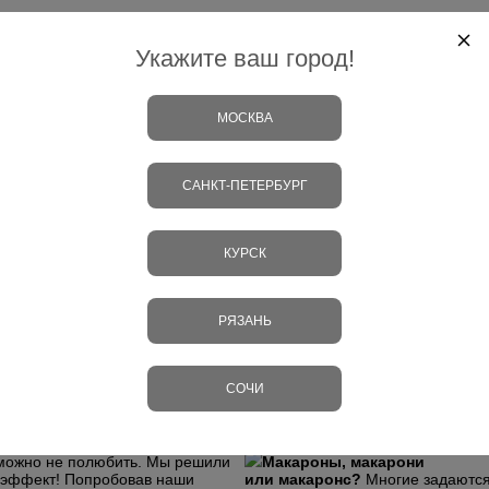
е первых 3 пекарен-кондитерских
расширение и масштабирован
ада, хлебов и 3 видов макарон
Укажите ваш город!
тия стали видны значительные
За счет прибыли Macaronika рас
 локациях под пекарни и
в 2018 году на рынок Москвы, ко
фирмой расторгнут. На позицию
покупателей было сформировано
людей распробовать наши макаро
МОСКВА
бесплатно угощать посетителей т
макароны, люди меняли свое мнен
пользу первой покупки и станов
САНКТ-ПЕТЕРБУРГ
Штейн.
арон. В течение года
30.12.2018 была закрыта послед
 Macaronika. Аркадий сменил в
вектор развития в моноконцепци
вав её из молодых
макарон. Общее количество собст
КУРСК
тенденции и творчество.
точек.
ожных и самую широкую палитру
стабилизация и взлет
РЯЗАНЬ
В 2019 году происходит внедрен
России, благодаря чему производ
производства увеличилась до 750
СОЧИ
корпоративных и оптовых продаж.
нного цеха до 128 кв.м. и вышла
Сбербанк, DHL, ВТБ, Setl Group и
ее петербургского. У московских
маки(мороженное макарон), кото
одукту.
«Нам надо было убедить
зможно не полюбить. Мы решили
Макароны, макарони
о эффект! Попробовав наши
или макаронс?
Многие задаются