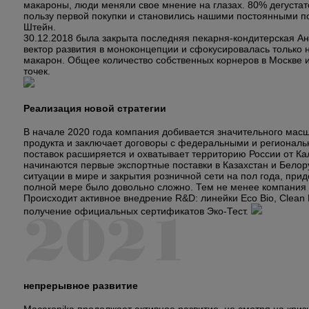
макароны, люди меняли свое мнение на глазах. 80% дегустат
пользу первой покупки и становились нашими постоянными п
Штейн.
30.12.2018 была закрыта последняя пекарня-кондитерская А
вектор развития в моноконцепции и сфокусировалась только 
макарон. Общее количество собственных корнеров в Москве и
точек.
Реализация новой стратегии
В начале 2020 года компания добивается значительного масш
продукта и заключает договоры с федеральными и регионал
поставок расширяется и охватывает территорию России от Ка
начинаются первые экспортные поставки в Казахстан и Бело
ситуации в мире и закрытия розничной сети на пол года, при
полной мере было довольно сложно. Тем не менее компания 
Происходит активное внедрение R&D: линейки Eco Bio, Clean L
получение официальных сертификатов Эко-Тест.
непрерывное развитие