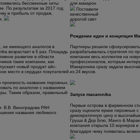
 появились бессменные хиты:
для макарон
е. По результатам за 2017 год
Поставили
чку и прибыль от продаж,
качественный
я.
дорогой свет
Рождение идеи и концепция М
, не имеющего аналогов в
Партнеры решили сфокусироватьс
ika возрастает в 5 раз. Площадь
разрабатывалась стратегия по п
тивное развитие в области
компании весь коллектив на нов
чиков такие компании, как
профессионалов, которым интере
пускает новый продукт айс-
Макароника сразу задала высоча
ое место в сердцах покупателей.
из 24 вкусов.
о произность название пирожных.
овать по аналогии с названием
еры. Таким образом, правильный
Запуск macaronika
Первые острова в фирменном сти
м. В.В. Виноградова РАН
сразу оценили яркие пирожные с
ношения названия любимого
демократичную цену и высочайше
Груша & Дор Блю, Манго & Мараку
компания открыла 10 корнеров и 
благодаря чему появилась возмо