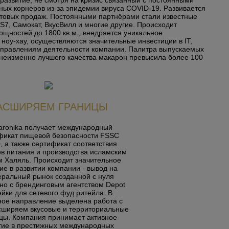
развитие, не смотря на кризис связанный с постоянными
ных корнеров из-за эпидемии вируса COVID-19. Развивается
товых продаж. Постоянными партнёрами стали известные
 S7, Самокат, ВкусВилл и многие другие.
Происходит
щностей до 1800 кв.м., внедряется уникальное
ноу-хау, осуществляются значительные инвестиции в IT,
аправлениям деятельности компании. Палитра выпускаемых
 неизменно лучшего качества макарон превысила более 100
АСШИРЯЕМ ГРАНИЦЫ
aronika получает международный
фикат пищевой безопасности FSSC
, а также сертификат соответствия
ов питания и производства исламским
 Халяль. Происходит значительное
ие в развитии компании - вывод на
ральный рынок созданной с нуля
но с брендинговым агентством Depot
йки для сетевого фуд ритейла. В
ное направление выделена работа с
сширяем вкусовые и территориальные
цы. Компания принимает активное
тие в престижных международных