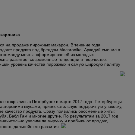
акароника
я на продаже пирожных макарон. В течение года
родаже продукта под брендом Macaronika. Аркадий сменил в
ую команду мечты, сформировав её из молодых
сны развитие, современные тенденции и творчество.
йший уровень качества пирожных и самую широкую палитру
ле открылись в Петербурге в марте 2017 года. Петербуржцы
 авторскими вкусами, привлекательную подарочную упаковку,
е качество продукта. Сразу появились бессменные хиты:
йя, Бабл Гам и многие другие. По результатам за 2017 год
значительно увеличила выручку и прибыль от продаж,
жность дальнейшего развития.